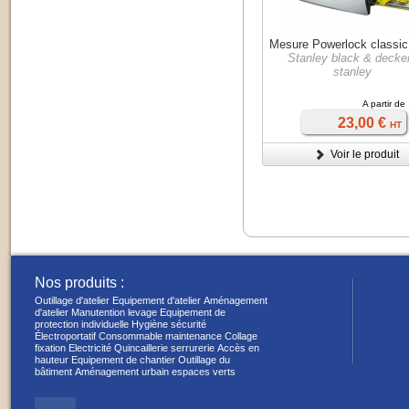
Mesure Powerlock classi
Stanley black & decker
stanley
A partir de
23,00 €
HT
Voir le produit
Nos produits :
Outillage d'atelier
Equipement d'atelier
Aménagement
d'atelier
Manutention levage
Equipement de
protection individuelle
Hygiène sécurité
Électroportatif
Consommable maintenance
Collage
fixation
Electricité
Quincaillerie serrurerie
Accès en
hauteur
Equipement de chantier
Outillage du
bâtiment
Aménagement urbain espaces verts