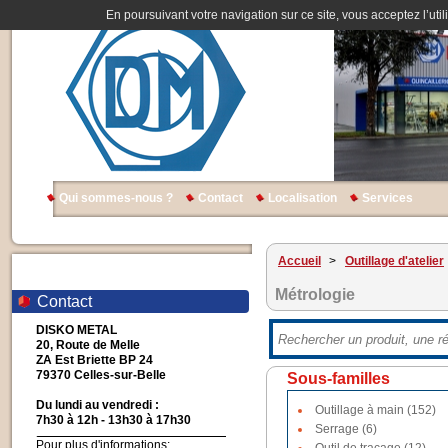
En poursuivant votre navigation sur ce site, vous acceptez l’util
Qui sommes-nous ?
Contact
Localisation
Services
Accueil
>
Outillage d'atelier
Métrologie
Contact
DISKO METAL
20, Route de Melle
ZA Est Briette BP 24
79370 Celles-sur-Belle
Sous-familles
Du lundi au vendredi :
Outillage à main (152)
7h30 à 12h - 13h30 à 17h30
Serrage (6)
Pour plus d'informations: