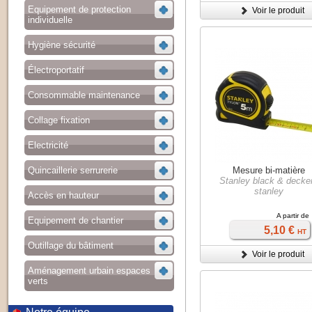
Equipement de protection
Voir le produit
individuelle
Hygiène sécurité
Électroportatif
Consommable maintenance
Collage fixation
Electricité
Quincaillerie serrurerie
Mesure bi-matière
Stanley black & decker
stanley
Accès en hauteur
A partir de
Equipement de chantier
5,10 €
HT
Outillage du bâtiment
Voir le produit
Aménagement urbain espaces
verts