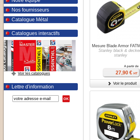
Notre équipe
Nos fournisseurs
Catalogue Métal
Catalogues interactifs
Mesure Blade Armor FA
Stanley black & decker
stanley
A partir de
27,90 €
Voir les catalogues
HT
Voir le produit
Lettre d'information
OK