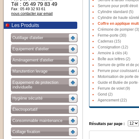
Serrure à larder multipoi
Tél : 05 49 79 83 49
Serrure pour profil étroit
Fax : 05 49 32 93 61
Cylindre standard (5)
nous contacter par email
Cylindre de haute sûreté
Coffre en applique multi
Les Produits
Crémone de pompier (3
Ferme-porte (30)
Outillage d'atelier
Cadenas (15)
Consignation (12)
Equipement d'atelier
Armoire à clés (4)
Boîte aux lettres (2)
Aménagement d'atelier
Serrure de grille et de po
Ferrure pour coulissant a
Manutention levage
Motorisation de porte de
Equipement de protection
Guide et Butée de porte
individuelle
Ferrure de volet (9)
Gond (2)
Hygiène sécurité
Agencement (22)
Électroportatif
Consommable maintenance
Résultats par page :
Collage fixation