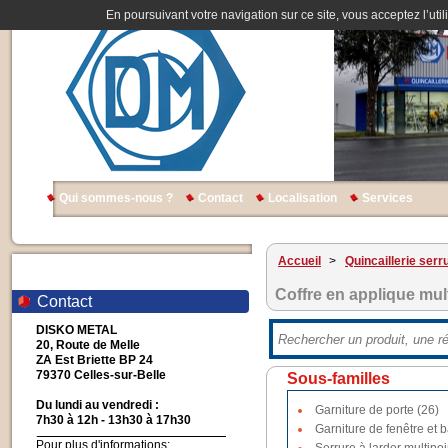
En poursuivant votre navigation sur ce site, vous acceptez l’util
Qui sommes-nous ?
Contact
Localisation
Services
Accueil
>
Quincaillerie serr
Coffre en applique mul
Contact
DISKO METAL
20, Route de Melle
ZA Est Briette BP 24
79370 Celles-sur-Belle
Sous-familles
Du lundi au vendredi :
Garniture de porte (26)
7h30 à 12h - 13h30 à 17h30
Garniture de fenêtre et b
Pour plus d'informations: