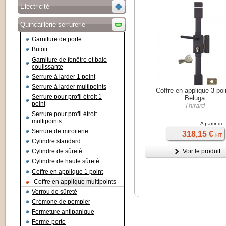
Electricité
Quincaillerie serrurerie
Garniture de porte
Butoir
Garniture de fenêtre et baie
coulissante
Serrure à larder 1 point
Serrure à larder multipoints
Coffre en applique 3 poi
Serrure pour profil étroit 1
Beluga
point
Thirard
Serrure pour profil étroit
multipoints
A partir de
Serrure de miroiterie
318,15 €
HT
Cylindre standard
Cylindre de sûreté
Voir le produit
Cylindre de haute sûreté
Coffre en applique 1 point
Coffre en applique multipoints
Verrou de sûreté
Crémone de pompier
Fermeture antipanique
Ferme-porte