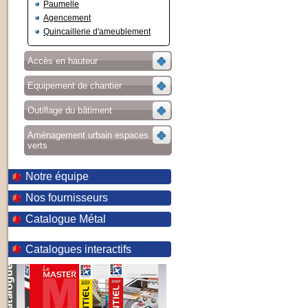
Paumelle
Agencement
Quincaillerie d'ameublement
Accès en hauteur
Equipement de chantier
Outillage du bâtiment
Aménagement urbain espaces
verts
Notre équipe
Nos fournisseurs
Catalogue Métal
Catalogues interactifs