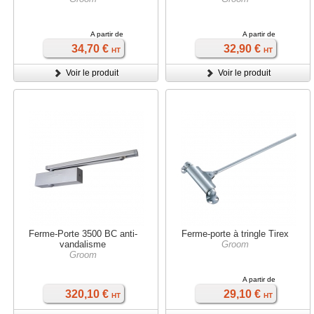
A partir de
A partir de
34,70 €
32,90 €
HT
HT
Voir le produit
Voir le produit
Ferme-Porte 3500 BC anti-
Ferme-porte à tringle Tirex
vandalisme
Groom
Groom
A partir de
320,10 €
29,10 €
HT
HT