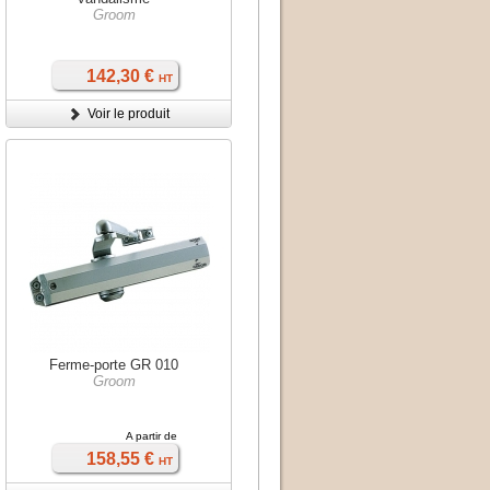
Groom
142,30 €
HT
Voir le produit
Ferme-porte GR 010
Groom
A partir de
158,55 €
HT