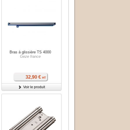
Bras à glissière TS 4000
Geze france
32,90 €
HT
Voir le produit