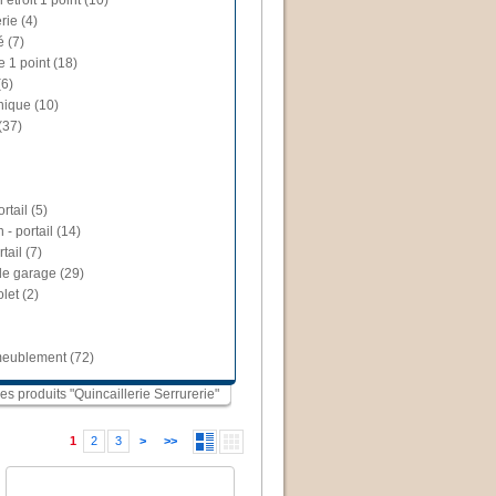
 étroit 1 point (10)
rie (4)
é (7)
e 1 point (18)
(6)
nique (10)
(37)
rtail (5)
 - portail (14)
tail (7)
de garage (29)
let (2)
ameublement (72)
les produits "Quincaillerie Serrurerie"
1
2
3
>
>>