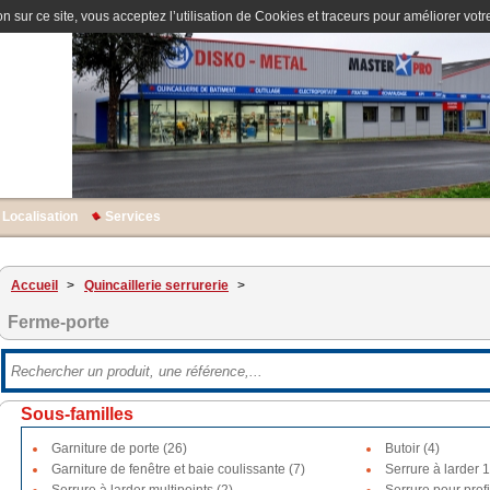
n sur ce site, vous acceptez l’utilisation de Cookies et traceurs pour améliorer votre
Localisation
Services
Accueil
>
Quincaillerie serrurerie
>
Ferme-porte
Sous-familles
Garniture de porte (26)
Butoir (4)
Garniture de fenêtre et baie coulissante (7)
Serrure à larder 1