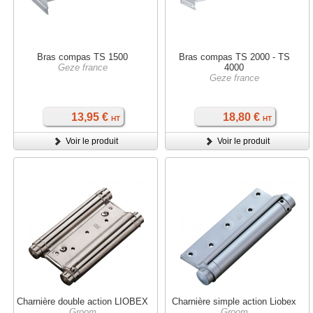
Bras compas TS 1500
Bras compas TS 2000 - TS
Geze france
4000
Geze france
13,95 €
18,80 €
HT
HT
Voir le produit
Voir le produit
Charnière double action LIOBEX
Charnière simple action Liobex
Groom
Groom