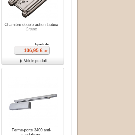
Charnière double action Liobex
Groom
A partir de
106,95 €
HT
Voir le produit
Ferme-porte 3400 anti-
vandalisme