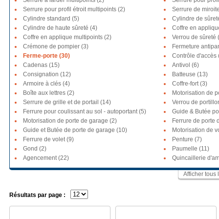
Serrure à larder multipoints (2)
Serrure pour profil
Serrure pour profil étroit multipoints (2)
Serrure de miroite
Cylindre standard (5)
Cylindre de sûret
Cylindre de haute sûreté (4)
Coffre en appliqu
Coffre en applique multipoints (2)
Verrou de sûreté 
Crémone de pompier (3)
Fermeture antipa
Ferme-porte (30)
Contrôle d'accès 
Cadenas (15)
Antivol (6)
Consignation (12)
Batteuse (13)
Armoire à clés (4)
Coffre-fort (3)
Boîte aux lettres (2)
Motorisation de po
Serrure de grille et de portail (14)
Verrou de portillon
Ferrure pour coulissant au sol - autoportant (5)
Guide & Butée por
Motorisation de porte de garage (2)
Ferrure de porte 
Guide et Butée de porte de garage (10)
Motorisation de vo
Ferrure de volet (9)
Penture (7)
Gond (2)
Paumelle (11)
Agencement (22)
Quincaillerie d'
Afficher tous 
Résultats par page :