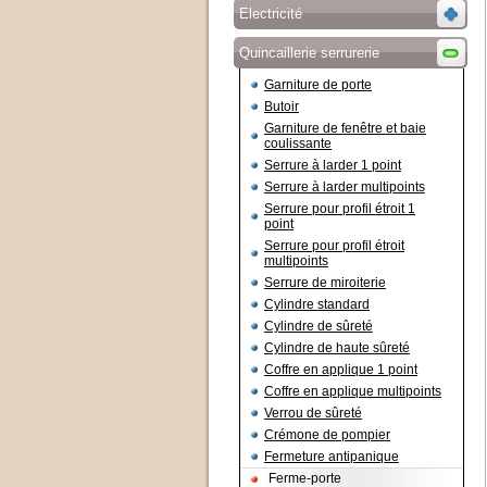
Electricité
Quincaillerie serrurerie
Garniture de porte
Butoir
Garniture de fenêtre et baie
coulissante
Serrure à larder 1 point
Serrure à larder multipoints
Serrure pour profil étroit 1
point
Serrure pour profil étroit
multipoints
Serrure de miroiterie
Cylindre standard
Cylindre de sûreté
Cylindre de haute sûreté
Coffre en applique 1 point
Coffre en applique multipoints
Verrou de sûreté
Crémone de pompier
Fermeture antipanique
Ferme-porte