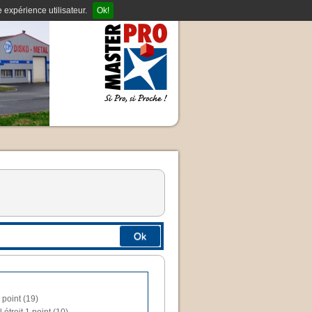
 expérience utilisateur.
Ok!
Ok
 point (19)