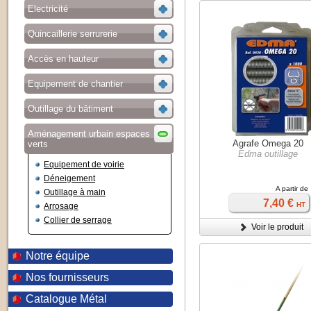
Electricité
Quincaillerie serrurerie
Accès en hauteur
Equipement de chantier
Outillage du bâtiment
Aménagement urbain espaces
Agrafe Omega 20
verts
Edma outillage
Equipement de voirie
Déneigement
A partir de
Outillage à main
7,40 €
HT
Arrosage
Collier de serrage
Voir le produit
Notre équipe
Nos fournisseurs
Catalogue Métal