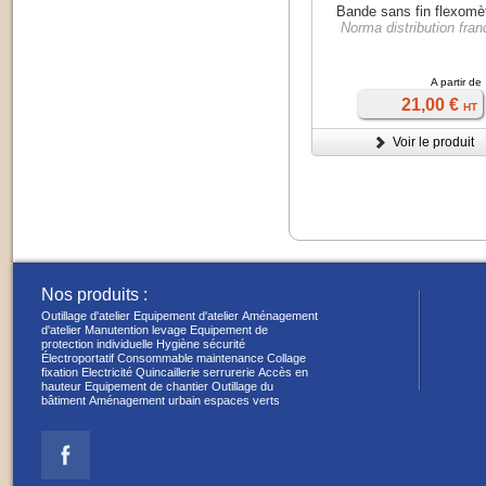
Bande sans fin flexomè
Norma distribution fran
A partir de
21,00 €
HT
Voir le produit
Nos produits :
Outillage d'atelier
Equipement d'atelier
Aménagement
d'atelier
Manutention levage
Equipement de
protection individuelle
Hygiène sécurité
Électroportatif
Consommable maintenance
Collage
fixation
Electricité
Quincaillerie serrurerie
Accès en
hauteur
Equipement de chantier
Outillage du
bâtiment
Aménagement urbain espaces verts