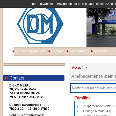
En poursuivant votre navigation sur ce site, vous acceptez l’util
Qui sommes-nous ?
Contact
Localisation
Services
Accueil
>
Aménagement urbain e
Contact
DISKO METAL
20, Route de Melle
ZA Est Briette BP 24
79370 Celles-sur-Belle
Familles
Du lundi au vendredi :
Equipement de voirie (2
7h30 à 12h - 13h30 à 17h30
Outillage à main (43)
Pour plus d'informations: