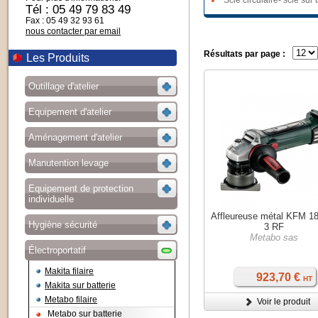
Scie circulaire- scie sur 
Tél : 05 49 79 83 49
Fax : 05 49 32 93 61
nous contacter par email
Résultats par page :
Les Produits
Outillage d'atelier
Equipement d'atelier
Aménagement d'atelier
Manutention levage
Equipement de protection
individuelle
Affleureuse métal KFM 1
Hygiène sécurité
3 RF
Metabo sas
Électroportatif
Makita filaire
923,70 €
HT
Makita sur batterie
Metabo filaire
Voir le produit
Metabo sur batterie