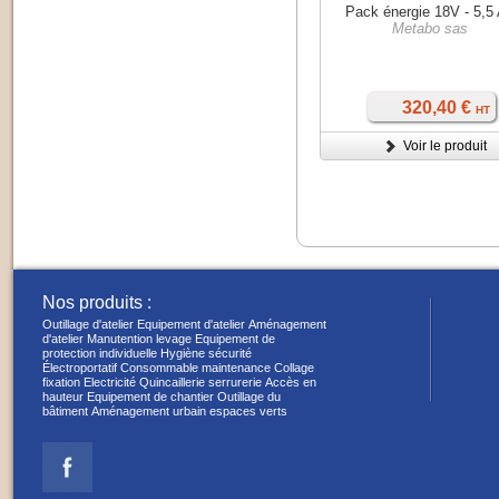
Pack énergie 18V - 5,5
Metabo sas
320,40 €
HT
Voir le produit
Nos produits :
Outillage d'atelier
Equipement d'atelier
Aménagement
d'atelier
Manutention levage
Equipement de
protection individuelle
Hygiène sécurité
Électroportatif
Consommable maintenance
Collage
fixation
Electricité
Quincaillerie serrurerie
Accès en
hauteur
Equipement de chantier
Outillage du
bâtiment
Aménagement urbain espaces verts