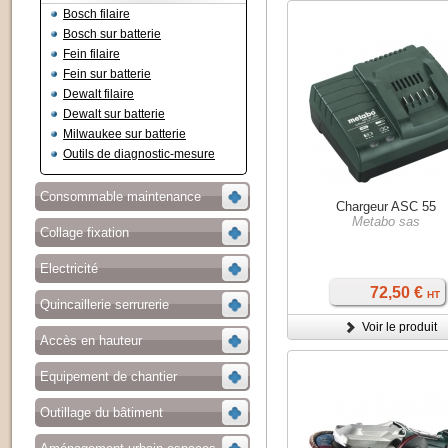
Bosch filaire
Bosch sur batterie
Fein filaire
Fein sur batterie
Dewalt filaire
Dewalt sur batterie
Milwaukee sur batterie
Outils de diagnostic-mesure
Consommable maintenance
Chargeur ASC 55
Metabo sas
Collage fixation
Electricité
72,50 €
HT
Quincaillerie serrurerie
Voir le produit
Accès en hauteur
Equipement de chantier
Outillage du bâtiment