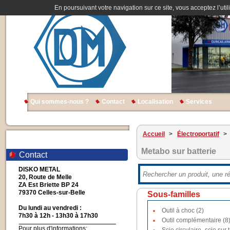
En poursuivant votre navigation sur ce site, vous acceptez l’util
Qui sommes-nous ?
Contact
Localisation
Services
Accueil
>
Électroportatif
>
Metabo sur batterie
Contact
DISKO METAL
20, Route de Melle
ZA Est Briette BP 24
79370 Celles-sur-Belle
Sous-familles
Du lundi au vendredi :
Outil à choc (2)
7h30 à 12h - 13h30 à 17h30
Outil complémentaire (8
Pour plus d'informations: