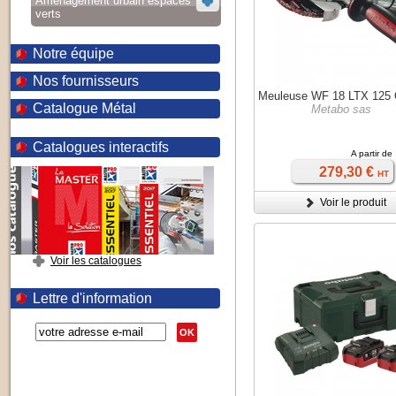
Aménagement urbain espaces
verts
Notre équipe
Nos fournisseurs
Meuleuse WF 18 LTX 125 
Catalogue Métal
Metabo sas
Catalogues interactifs
A partir de
279,30 €
HT
Voir le produit
Voir les catalogues
Lettre d'information
OK