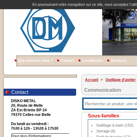
En poursuivant votre navigation sur ce site, vous acceptez l’util
Qui sommes-nous ?
Contact
Localisation
Services
Accueil
>
Outillage d'atelier
Communication
Contact
DISKO METAL
20, Route de Melle
ZA Est Briette BP 24
79370 Celles-sur-Belle
Sous-familles
Du lundi au vendredi :
Outillage à main (152)
7h30 à 12h - 13h30 à 17h30
Serrage (6)
Pour plus d'informations: