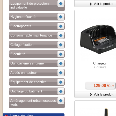
Equipement de protection
Voir le produit
individuelle
Hygiène sécurité
Électroportatif
Consommable maintenance
Collage fixation
Electricité
Quincaillerie serrurerie
Chargeur
Cofalog
Accès en hauteur
Equipement de chantier
129,00 €
HT
Outillage du bâtiment
Voir le produit
Aménagement urbain espaces
verts