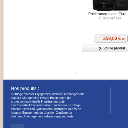
Pack smartphone Core
Crosscall sas
359,00 €
HT
Voir le produit
Nos produits :
Outillage d'atelier
Equipement d'atelier
Aménagement
d'atelier
Manutention levage
Equipement de
protection individuelle
Hygiène sécurité
Électroportatif
Consommable maintenance
Collage
fixation
Electricité
Quincaillerie serrurerie
Accès en
hauteur
Equipement de chantier
Outillage du
bâtiment
Aménagement urbain espaces verts