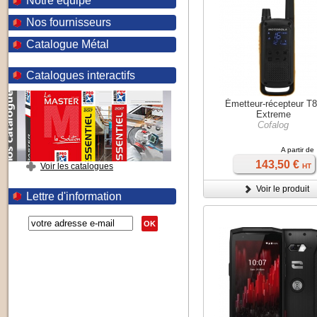
Notre équipe
Nos fournisseurs
Catalogue Métal
Catalogues interactifs
Émetteur-récepteur T
Extreme
Cofalog
A partir de
143,50 €
Voir les catalogues
HT
Voir le produit
Lettre d'information
OK