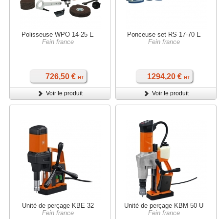
Polisseuse WPO 14-25 E
Ponceuse set RS 17-70 E
Fein france
Fein france
726,50 €
1294,20 €
HT
HT
Voir le produit
Voir le produit
Unité de perçage KBE 32
Unité de perçage KBM 50 U
Fein france
Fein france