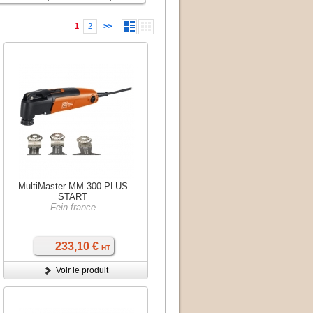
1
2
>>
MultiMaster MM 300 PLUS
START
Fein france
233,10 €
HT
Voir le produit