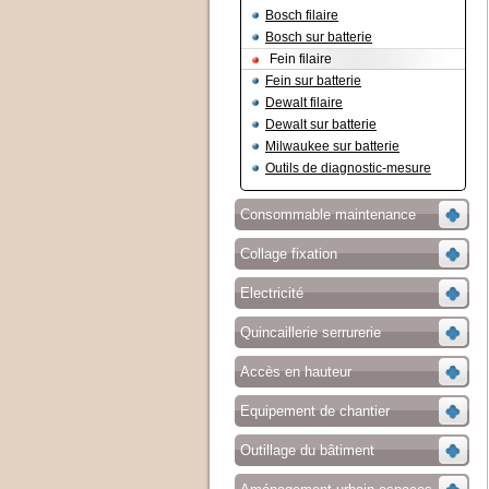
Bosch filaire
Bosch sur batterie
Fein filaire
Fein sur batterie
Dewalt filaire
Dewalt sur batterie
Milwaukee sur batterie
Outils de diagnostic-mesure
Consommable maintenance
Collage fixation
Electricité
Quincaillerie serrurerie
Accès en hauteur
Equipement de chantier
Outillage du bâtiment