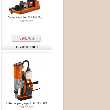
Scie à onglet MKAS 355
Fein france
694,70 €
HT
Voir le produit
Unité de perçage KBU 35 QW
Fein france