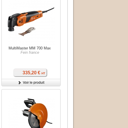
MultiMaster MM 700 Max
Fein france
335,20 €
HT
Voir le produit