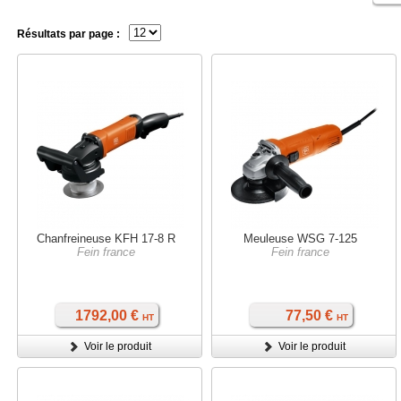
Résultats par page :
Chanfreineuse KFH 17-8 R
Meuleuse WSG 7-125
Fein france
Fein france
1792,00 €
77,50 €
HT
HT
Voir le produit
Voir le produit