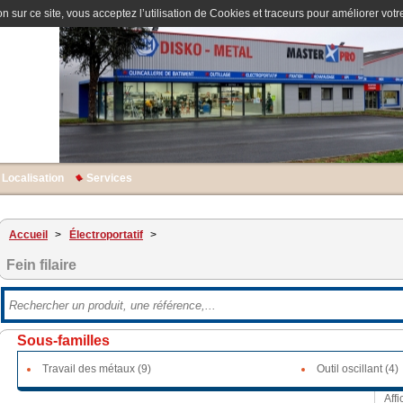
n sur ce site, vous acceptez l’utilisation de Cookies et traceurs pour améliorer votre
Localisation
Services
Accueil
>
Électroportatif
>
Fein filaire
Sous-familles
Travail des métaux (9)
Outil oscillant (4)
Affi